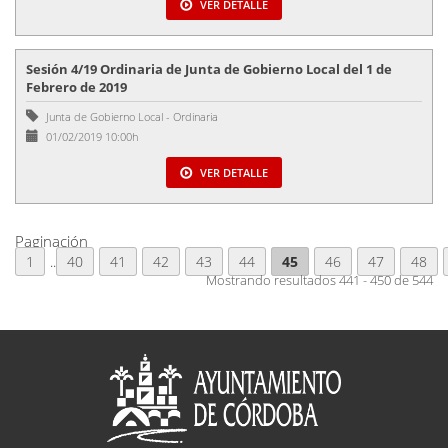
VER DETALLE
Sesión 4/19 Ordinaria de Junta de Gobierno Local del 1 de
Febrero de 2019
Junta de Gobierno Local
-
Ordinaria
01/02/2019 10:00h
VER DETALLE
Paginación
1
..
40
41
42
43
44
45
46
47
48
Mostrando resultados 441 - 450 de 544