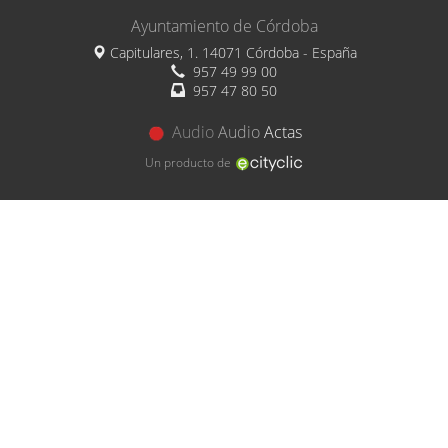
Ayuntamiento de Córdoba
Capitulares, 1. 14071 Córdoba - España
957 49 99 00
957 47 80 50
Audio
Audio
Actas
Un producto de