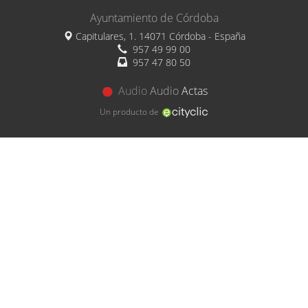
Ayuntamiento de Córdoba
Capitulares, 1. 14071 Córdoba - España
957 49 99 00
957 47 80 50
Audio
Audio
Actas
Un producto de