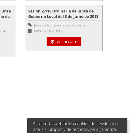
 Junta
Sesión 27/18 Ordinaria de Junta de
nio de
Gobierno Local del 8 de Junio de 2018
Junta de Gobierno Local
-
Ordinaria
aria
08/06/2018 10:00h
VER DETALLE
Mostrando resultados 481 - 490 de 544
Este portal web utiliza cookies de sessión y de
análisis, propias y de terceros, para garantizar