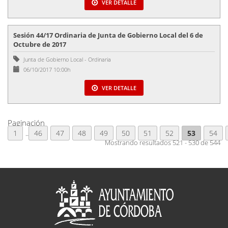
VER DETALLE
Sesión 44/17 Ordinaria de Junta de Gobierno Local del 6 de
Octubre de 2017
Junta de Gobierno Local
-
Ordinaria
06/10/2017 10:00h
VER DETALLE
Paginación
1
..
46
47
48
49
50
51
52
53
54
Mostrando resultados 521 - 530 de 544