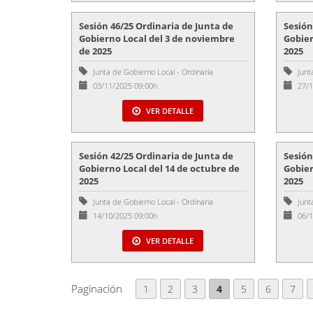
Sesión 46/25 Ordinaria de Junta de
Sesión
Gobierno Local del 3 de noviembre
Gobier
de 2025
2025
Junta de Gobierno Local
-
Ordinaria
Junt
03/11/2025 09:00h
27/1
VER DETALLE
Sesión 42/25 Ordinaria de Junta de
Sesión
Gobierno Local del 14 de octubre de
Gobier
2025
2025
Junta de Gobierno Local
-
Ordinaria
Junt
14/10/2025 09:00h
06/1
VER DETALLE
Paginación
1
2
3
4
5
6
7