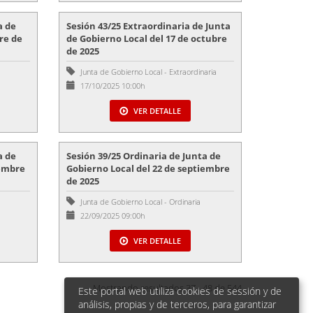
a de
Sesión 43/25 Extraordinaria de Junta
re de
de Gobierno Local del 17 de octubre
de 2025
Junta de Gobierno Local
-
Extraordinaria
17/10/2025 10:00h
VER DETALLE
a de
Sesión 39/25 Ordinaria de Junta de
iembre
Gobierno Local del 22 de septiembre
de 2025
Junta de Gobierno Local
-
Ordinaria
22/09/2025 09:00h
VER DETALLE
Mostrando resultados 37 - 48 de 544
Este portal web utiliza cookies de sessión y de
análisis, propias y de terceros, para garantizar