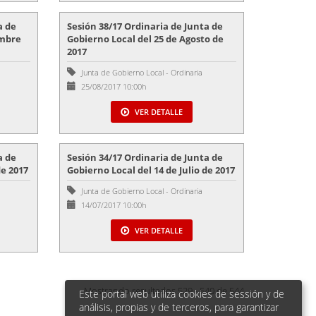
a de
Sesión 38/17 Ordinaria de Junta de
embre
Gobierno Local del 25 de Agosto de
2017
Junta de Gobierno Local
-
Ordinaria
25/08/2017 10:00h
VER DETALLE
a de
Sesión 34/17 Ordinaria de Junta de
de 2017
Gobierno Local del 14 de Julio de 2017
Junta de Gobierno Local
-
Ordinaria
14/07/2017 10:00h
VER DETALLE
Mostrando resultados 529 - 540 de 544
Este portal web utiliza cookies de sessión y de
análisis, propias y de terceros, para garantizar