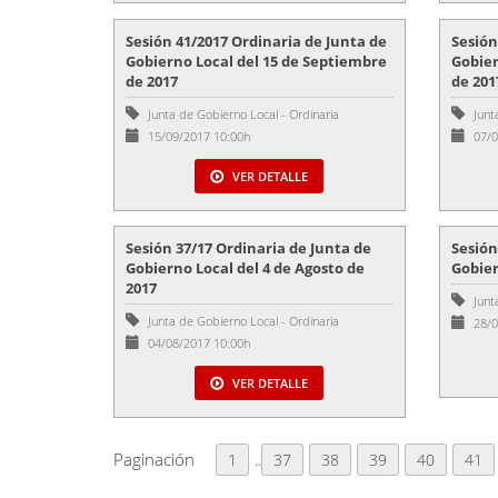
Sesión 41/2017 Ordinaria de Junta de
Sesión
Gobierno Local del 15 de Septiembre
Gobier
de 2017
de 201
Junta de Gobierno Local
-
Ordinaria
Junt
15/09/2017 10:00h
07/0
VER DETALLE
Sesión 37/17 Ordinaria de Junta de
Sesión
Gobierno Local del 4 de Agosto de
Gobier
2017
Junt
Junta de Gobierno Local
-
Ordinaria
28/0
04/08/2017 10:00h
VER DETALLE
Paginación
1
..
37
38
39
40
41