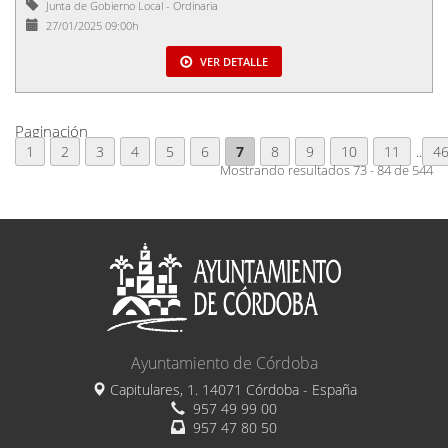
Junta de Gobierno Local
-
Ordinaria
27/01/2025 09:00h
VER DETALLE
Paginación
1
2
3
4
5
6
7
8
9
10
11
..
4
Mostrando resultados 73 - 84 de 544
Ayuntamiento de Córdoba
Capitulares, 1. 14071 Córdoba - España
957 49 99 00
957 47 80 50