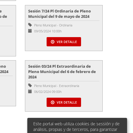
e
Sesión 7/24 Pl Ordinaria de Pleno
o de
Municipal del 9 de mayo de 2024
Pleno Municipal
-
Ordinaria
09/05/2024 10:00h
VER DETALLE
leno
Sesión 03/24 Pl Extraordinaria de
 2024
Pleno Municipal del 6 de febrero de
2024
Pleno Municipal
-
Extraordinaria
06/02/2024 09:00h
VER DETALLE
Mostrando resultados 61 - 72 de 361
Este portal web utiliza cookies de sessión y de
análisis, propias y de terceros, para garantizar