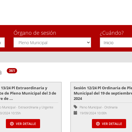
Órgano de sesión
¿Cuándo?
a
361
 13/24 Pl Extraordinaria y
Sesión 12/24 Pl Ordinaria de P
e de Pleno Municipal del 3 de
Municipal del 19 de septiembr
e de ...
2024
o Municipal
-
Extraordinaria y Urgente
Pleno Municipal
-
Ordinaria
0/2024 10:55h
19/09/2024 10:00h
VER DETALLE
VER DETALLE