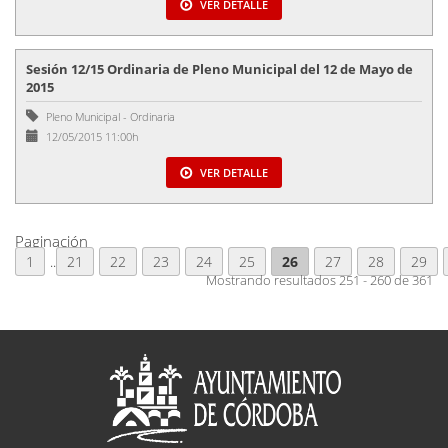
VER DETALLE
Sesión 12/15 Ordinaria de Pleno Municipal del 12 de Mayo de
2015
Pleno Municipal
-
Ordinaria
12/05/2015 11:00h
VER DETALLE
Paginación
1
..
21
22
23
24
25
26
27
28
29
Mostrando resultados 251 - 260 de 361