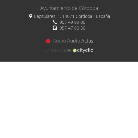
Ayuntamiento de Córdoba
Capitulares, 1. 14071 Córdoba - España
957 49 99 00
957 47 80 50
Audio
Audio
Actas
Un producto de