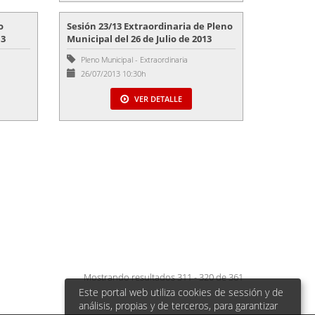
o
Sesión 23/13 Extraordinaria de Pleno
13
Municipal del 26 de Julio de 2013
Pleno Municipal
-
Extraordinaria
26/07/2013 10:30h
VER DETALLE
Mostrando resultados 311 - 320 de 361
Este portal web utiliza cookies de sessión y de
análisis, propias y de terceros, para garantizar