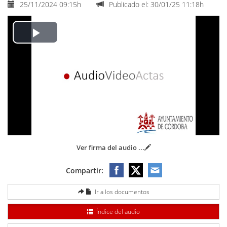
25/11/2024 09:15h
Publicado el: 30/01/25 11:18h
Play
Video
Ver firma del audio
...
Compartir:
Ir a los documentos
Índice del audio