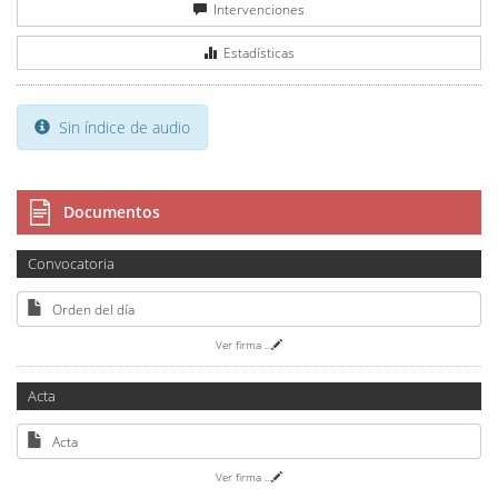
Intervenciones
Estadísticas
Sin índice de audio
Documentos
Convocatoria
Orden del día
Ver firma
...
Acta
Acta
Ver firma
...