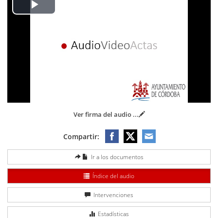
Play
Video
Ver firma del audio
...
Compartir:
Ir a los documentos
Índice del audio
Intervenciones
Estadísticas