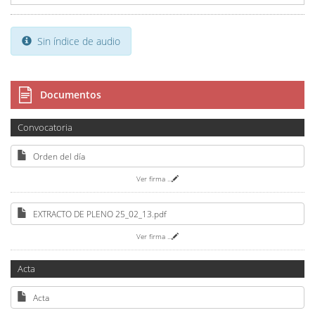
Sin índice de audio
Documentos
Convocatoria
Orden del día
Ver firma
...
EXTRACTO DE PLENO 25_02_13.pdf
Ver firma
...
Acta
Acta