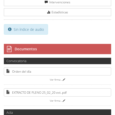
Intervenciones
Estadísticas
Sin índice de audio
Documentos
Convocatoria
Orden del día
Ver firma
...
EXTRACTO DE PLENO 25_02_20 ext..pdf
Ver firma
...
Acta