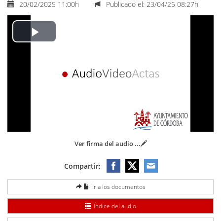
20/02/2025 11:00h
Publicado el: 23/04/25 08:27h
Play
Video
Ver firma del audio
...
Compartir:
Ir a los documentos
Índice del audio