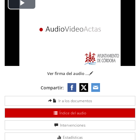
Play
Video
Ver firma del audio
...
Compartir:
Ir a los documentos
Índice del audio
Intervenciones
Estadísticas