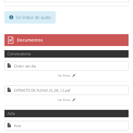
Sin índice de audio
Documentos
Convocatoria
Orden del día
Ver firma
...
EXTRACTO DE PLENO 25_06_12.pdf
Ver firma
...
Acta
Acta