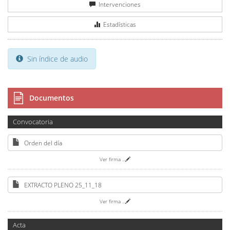
Intervenciones
Estadísticas
Sin índice de audio
Documentos
Convocatoria
Orden del día
Ver firma
...
EXTRACTO PLENO 25_11_18
Ver firma
...
Acta