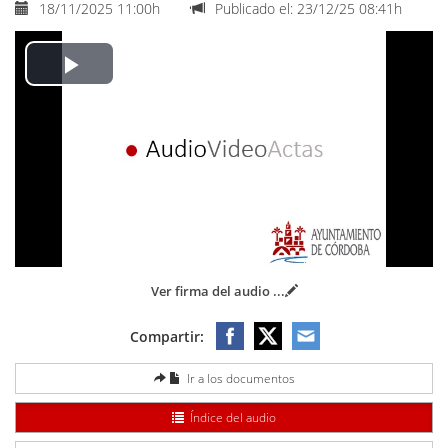
18/11/2025 11:00h
Publicado el: 23/12/25 08:41h
Play
Video
Ver firma del audio
...
Compartir:
Ir a los documentos
Índice del audio