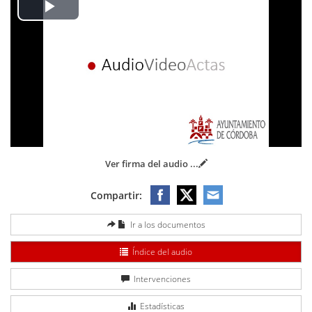
Play
Video
Ver firma del audio
...
Compartir:
Ir a los documentos
Índice del audio
Intervenciones
Estadísticas