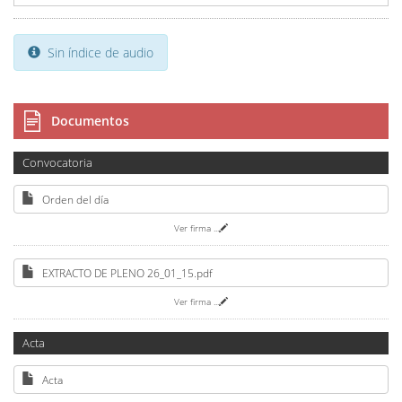
Sin índice de audio
Documentos
Convocatoria
Orden del día
Ver firma
...
EXTRACTO DE PLENO 26_01_15.pdf
Ver firma
...
Acta
Acta