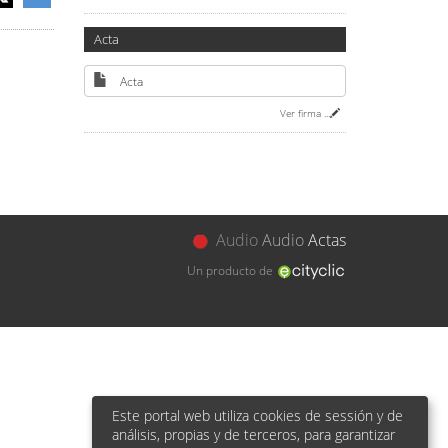
Acta
Acta
Ver firma
...
Audio
Audio
Actas
Un producto de
Este portal web utiliza cookies de sessión y de
análisis, propias y de terceros, para garantizar