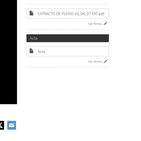
EXTRACTO DE PLENO 26_04_07 EXT.pdf
Ver firma
...
Acta
Acta
Ver firma
...