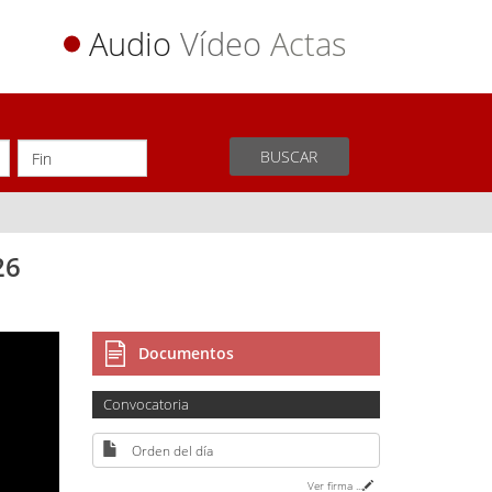
Audio
Vídeo
Actas
BUSCAR
26
Documentos
Convocatoria
Orden del día
Ver firma
...