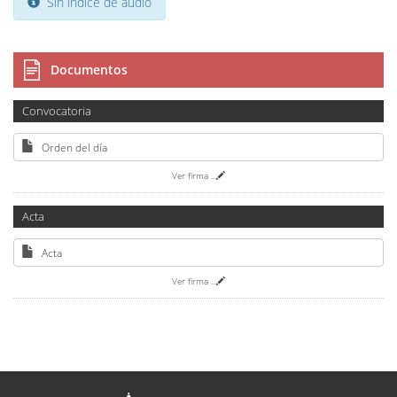
Sin índice de audio
Documentos
Convocatoria
Orden del día
Ver firma
...
Acta
Acta
Ver firma
...