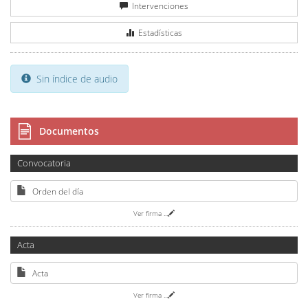
Intervenciones
Estadísticas
Sin índice de audio
Documentos
Convocatoria
Orden del día
Ver firma
...
Acta
Acta
Ver firma
...