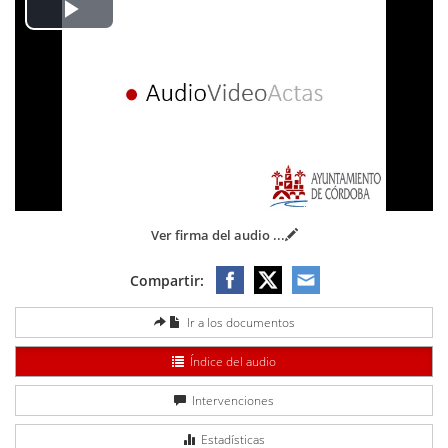
Play
Video
Ver firma del audio
...
Compartir:
Ir a los documentos
Índice del audio
Intervenciones
Estadísticas