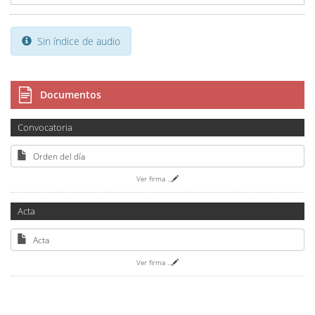
Sin índice de audio
Documentos
Convocatoria
Orden del día
Ver firma
...
Acta
Acta
Ver firma
...