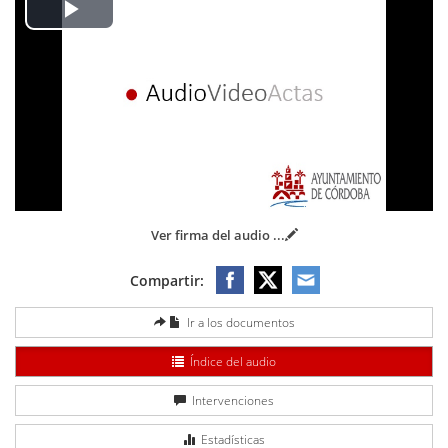
Play
Video
Ver firma del audio
...
Compartir:
Ir a los documentos
Índice del audio
Intervenciones
Estadísticas