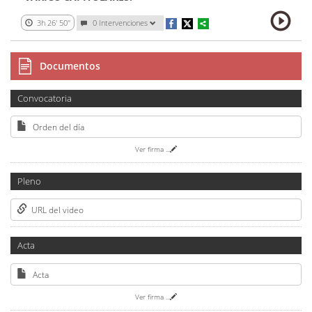
3h 26' 50''
0 Intervenciones
Documentos
Convocatoria
Orden del día
Ver firma
...
Pleno
URL del video
Acta
Acta
Ver firma
...