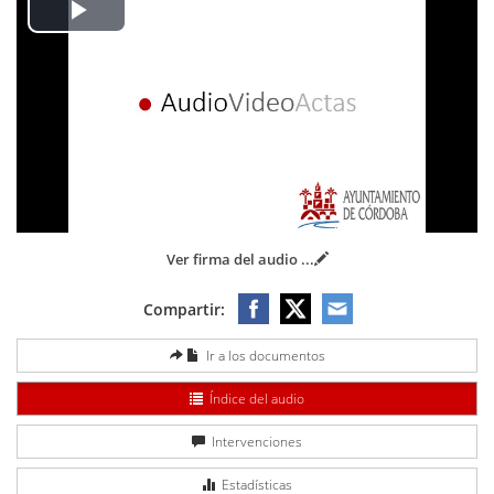
Play
Video
Ver firma del audio
...
Compartir:
Ir a los documentos
Índice del audio
Intervenciones
Estadísticas