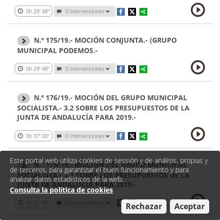
0h 29' 48''
0 Intervenciones
N.º 175/19.- MOCIÓN CONJUNTA.- (GRUPO
MUNICIPAL PODEMOS.-
0h 29' 48''
0 Intervenciones
N.º 176/19.- MOCIÓN DEL GRUPO MUNICIPAL
SOCIALISTA.- 3.2 SOBRE LOS PRESUPUESTOS DE LA
JUNTA DE ANDALUCÍA PARA 2019.-
0h 37' 00''
0 Intervenciones
Este portal web utiliza cookies de sessión y de análisis, propias y
N.º 176/19.- MOCIÓN DEL GRUPO MUNICIPAL
de terceros, para garantizar el buen funcionamiento y para
SOCIALISTA.- 3.2 SOBRE LOS PRESUPUESTOS DE LA
analizar datos estadísticos de la web.
JUNTA DE ANDALUCÍA PARA 2019.-
Consulta la política de cookies
0h 37' 00''
0 Intervenciones
Rechazar
Aceptar