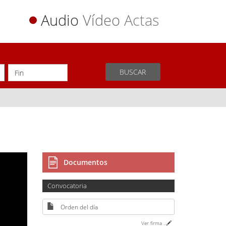
Audio
Vídeo
Actas
BUSCAR
Documentos
Convocatoria
Orden del día
Ver firma
...