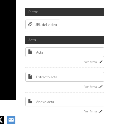
Pleno
URL del video
Acta
Acta
Ver firma
...
Extracto acta
Ver firma
...
Anexo acta
Ver firma
...