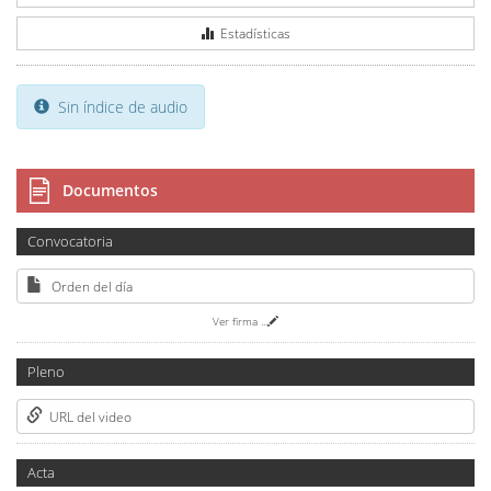
Estadísticas
Sin índice de audio
Documentos
Convocatoria
Orden del día
Ver firma
...
Pleno
URL del video
Acta