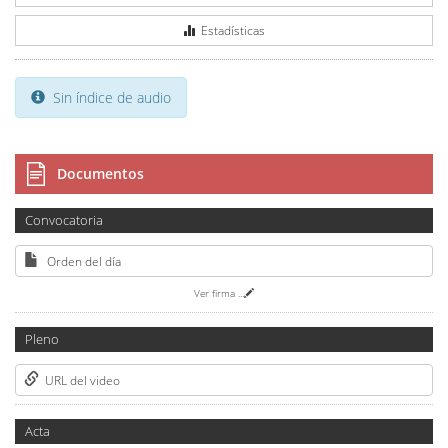
Estadísticas
Sin índice de audio
Documentos
Convocatoria
Orden del día
Ver firma
...
Pleno
URL del video
Acta