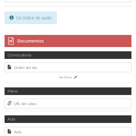
Sin índice de audio
Documentos
Convocatoria
Orden del día
Ver firma
...
Pleno
URL del video
Acta
Acta