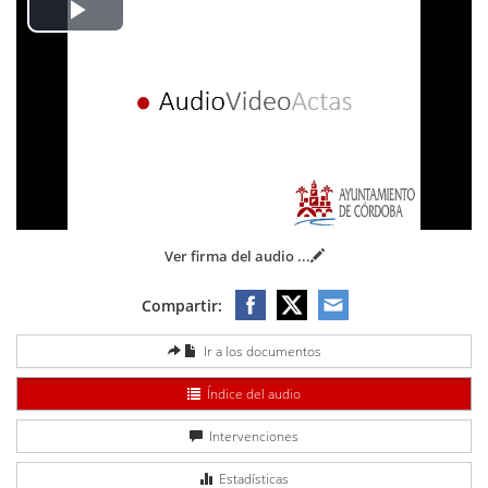
Play
Video
Ver firma del audio
...
Compartir:
Ir a los documentos
Índice del audio
Intervenciones
Estadísticas