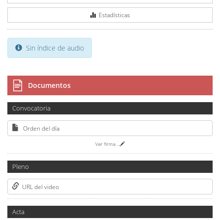
Estadísticas
Sin índice de audio
Documentos
Convocatoria
Orden del día
Ver firma
...
Pleno
URL del video
Acta