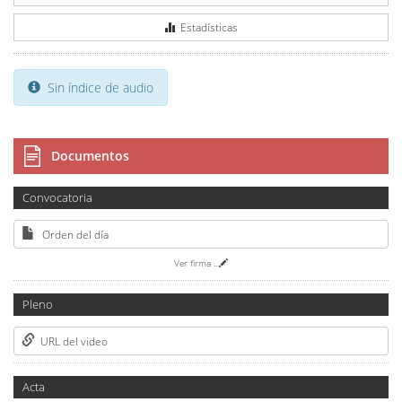
Estadísticas
Sin índice de audio
Documentos
Convocatoria
Orden del día
Ver firma
...
Pleno
URL del video
Acta