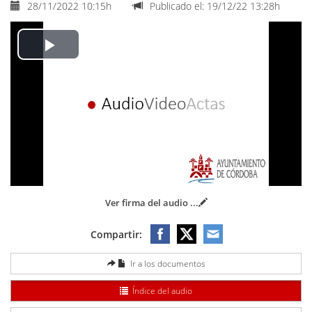
28/11/2022 10:15h
Publicado el: 19/12/22 13:28h
Play
Video
Ver firma del audio
...
Compartir:
Ir a los documentos
Índice del audio