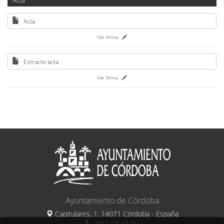
Acta
Acta
Ver firma
...
Extracto acta
Ver firma
...
Ayuntamiento de Córdoba
Capitulares, 1. 14071 Córdoba - España
957 49 99 00