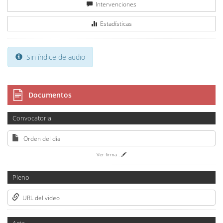
Intervenciones
Estadísticas
Sin índice de audio
Documentos
Convocatoria
Orden del día
Ver firma
...
Pleno
URL del video