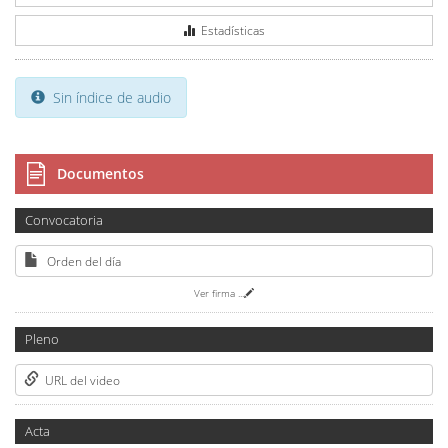
Estadísticas
Sin índice de audio
Documentos
Convocatoria
Orden del día
Ver firma
...
Pleno
URL del video
Acta