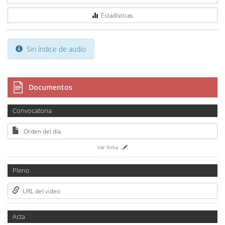
Estadísticas
Sin índice de audio
Documentos
Convocatoria
Orden del día
Ver firma
...
Pleno
URL del video
Acta