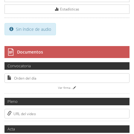
Estadísticas
Sin índice de audio
Documentos
Convocatoria
Orden del día
Ver firma
...
Pleno
URL del video
Acta