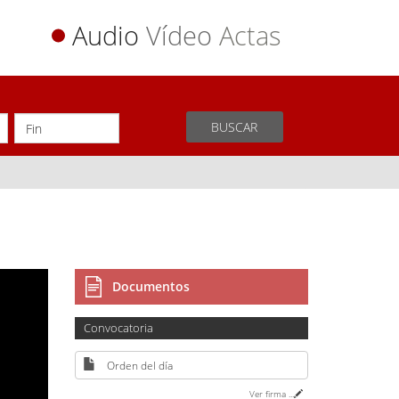
Audio
Vídeo
Actas
BUSCAR
Documentos
Convocatoria
Orden del día
Ver firma
...