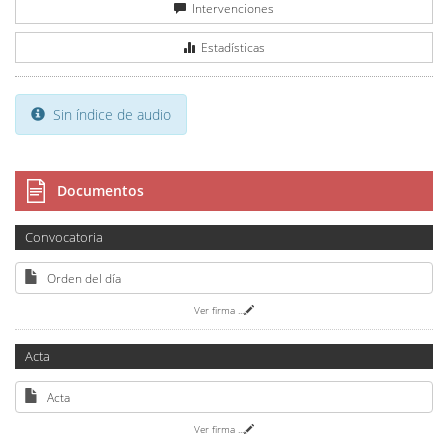
Intervenciones
Estadísticas
Sin índice de audio
Documentos
Convocatoria
Orden del día
Ver firma
...
Acta
Acta
Ver firma
...