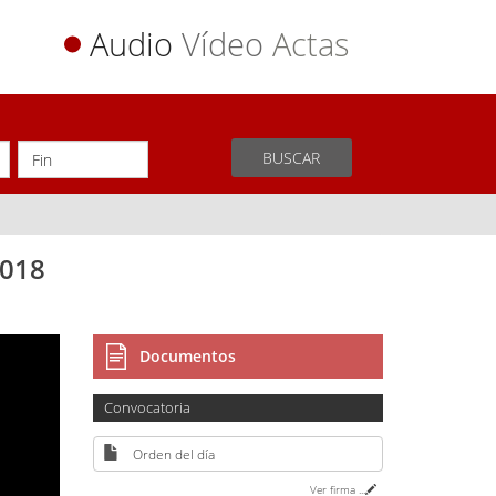
Audio
Vídeo
Actas
BUSCAR
2018
Documentos
Convocatoria
Orden del día
Ver firma
...