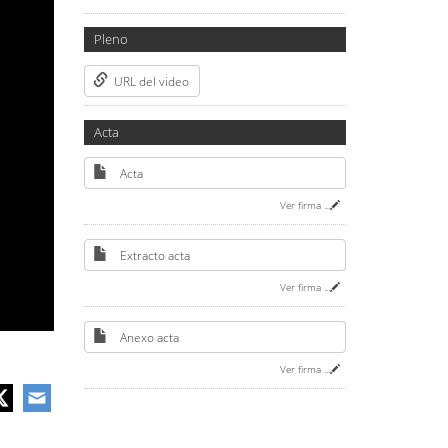
Pleno
URL del video
Acta
Acta
Ver firma
...
Extracto acta
Ver firma
...
Anexo acta
Ver firma
...