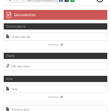
Documentos
Convocatoria
Orden del día
Ver firma
...
Pleno
URL del video
Acta
Acta
Ver firma
...
Extracto acta