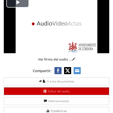
Play
Video
Ver firma del audio
...
Compartir:
Ir a los documentos
Índice del audio
Intervenciones
Estadísticas