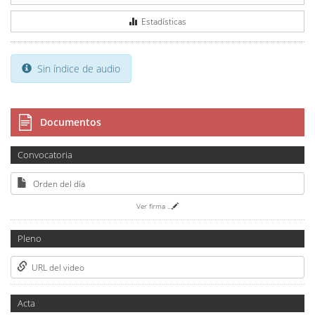
Estadísticas
Sin índice de audio
Documentos
Convocatoria
Orden del día
Ver firma
...
Pleno
URL del video
Acta